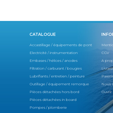
CATALOGUE
INFO
Accastillage / équipements de pont
Mentio
Electricité / instrumentation
CGV
Embases / hélices / anodes
A pro
Filtration / carburant / bougies
Livrai
Lubrifiants / entretien / peinture
Paieme
Outillage / équipement remorque
Nous 
Pièces détachées hors bord
Ouvri
Pièces détachées in board
Pompes / plomberie