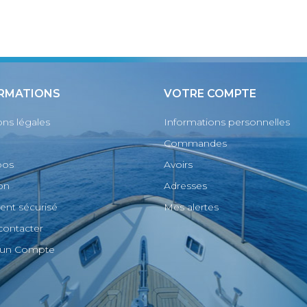
RMATIONS
VOTRE COMPTE
ns légales
Informations personnelles
Commandes
pos
Avoirs
son
Adresses
nt sécurisé
Mes alertes
contacter
r un Compte