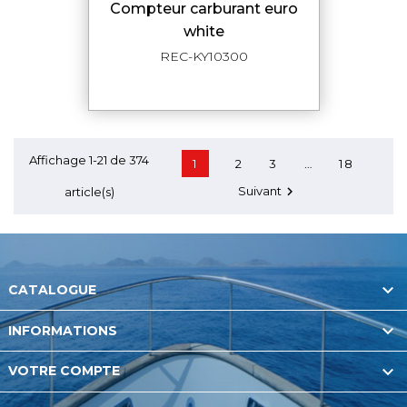
compteur carburant euro
white
REC-KY10300
Affichage 1-21 de 374
…
1
2
3
18
Suivant

article(s)

CATALOGUE

INFORMATIONS

VOTRE COMPTE