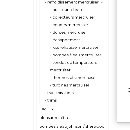
refroidissement mercruiser

brasseurs d'eau
collecteurs mercruiser
coudes mercruiser
durites mercruiser
échappement
kits rehausse mercruiser
pompes à eau mercruiser
sondes de température
mercruiser
thermostats mercruiser
turbines mercruiser
JOINT DE POMP
transmission

trims
OMC

pleasurecraft

pompes à eau johnson / sherwood