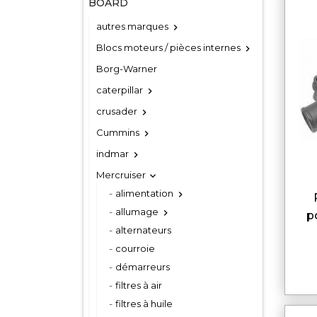
BOARD
autres marques

Blocs moteurs / pièces internes

Borg-Warner
caterpillar

crusader

Cummins

indmar

Mercruiser

alimentation

pompe de 
allumage

p
alternateurs
courroie
démarreurs
filtres à air
filtres à huile