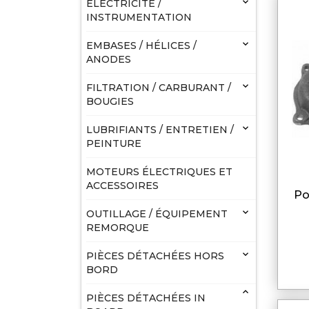

ELECTRICITÉ /
INSTRUMENTATION

EMBASES / HÉLICES /
ANODES

FILTRATION / CARBURANT /
BOUGIES

LUBRIFIANTS / ENTRETIEN /
PEINTURE
MOTEURS ÉLECTRIQUES ET
ACCESSOIRES
pompe de brassage pour

OUTILLAGE / ÉQUIPEMENT
REMORQUE

PIÈCES DÉTACHÉES HORS
BORD

PIÈCES DÉTACHÉES IN