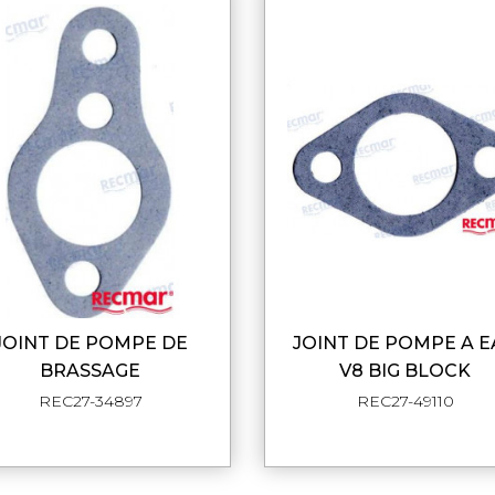
E DE
JOINT DE POMPE A EAU
APERÇU RAPIDE
APERÇU RAPI
BRASSAGE
V8 BIG BLOCK
REC27-34897
REC27-49110