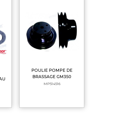
POULIE POMPE DE
APERÇU RAPIDE
BRASSAGE GM350
DE
MP514516