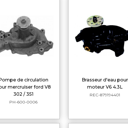
circulation
brasseur d'eau pour
APERÇU RAPIDE
APERÇU RAPI
our mercruiser ford V8
moteur V6 4.3L
302 / 351
REC-879194401
PH-600-0006