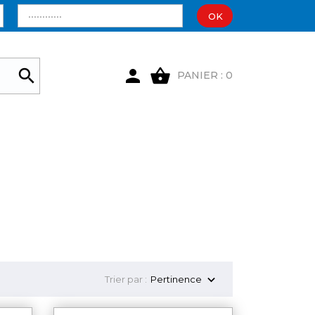
OK

shopping_basket

PANIER : 0

Trier par :
Pertinence