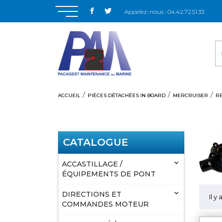
Appelez-nous :
04.42.72.51.33
ACCUEIL
PIÈCES DÉTACHÉES IN BOARD
MERCRUISER
R
CATALOGUE

ACCASTILLAGE /
ÉQUIPEMENTS DE PONT

DIRECTIONS ET
Il y
COMMANDES MOTEUR