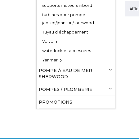
supports moteurs inbord
Affic
turbines pour pompe
jabsco/johnson/sherwood
Tuyau d'échappement
Volvo

waterlock et accesoires
Yanmar


POMPE À EAU DE MER
SHERWOOD

POMPES / PLOMBERIE
PROMOTIONS