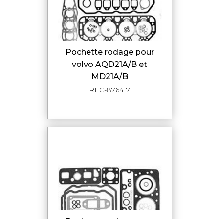
pochette rodage pour
volvo AQD21A/B et
MD21A/B
REC-876417