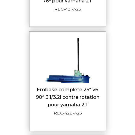
76° pour yamaha 2T
REC-421-A25
embase complète 25" v6
90° 3.1/3.2l contre rotation
pour yamaha 2T
REC-428-A25