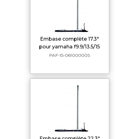
embase complète 17.3"
pour yamaha f9.9/13.5/15
PAF-15-06100000S
embase complète 22.3"