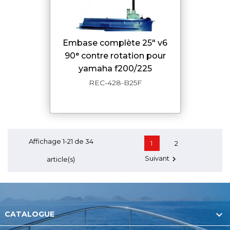
embase complète 25" v6
90° contre rotation pour
yamaha f200/225
REC-428-B25F
Affichage 1-21 de 34
1
2
Suivant

article(s)

CATALOGUE