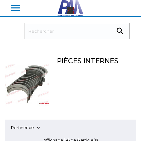


PIÈCES INTERNES

Pertinence
Affichage 1-6 de 6 article(s)