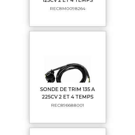
125CV 2 ET 4 TEMPS
REC8M0098264
SONDE DE TRIM 135 A
225CV 2 ET 4 TEMPS
REC896688001