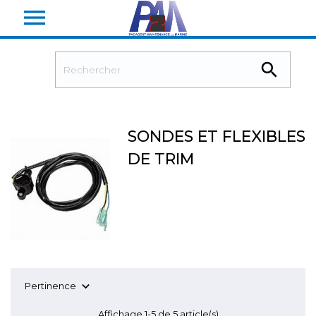


SONDES ET FLEXIBLES
DE TRIM

Pertinence
Affichage 1-5 de 5 article(s)