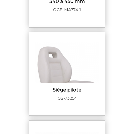
340 à 450 mm
OCE-MA774-1
siège pilote
GS-73254