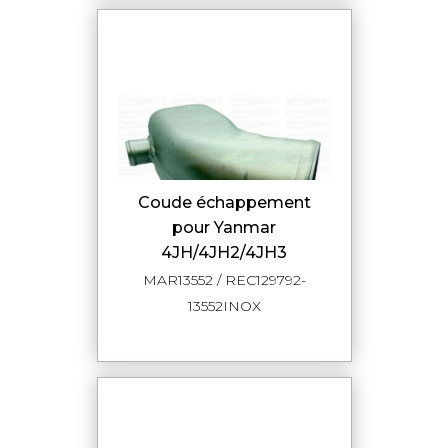
Coude échappement
pour Yanmar
4JH/4JH2/4JH3
MAR13552 / REC129792-
13552INOX