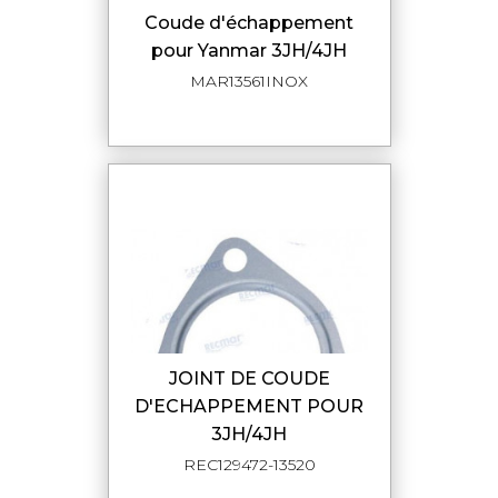
Coude d'échappement
pour Yanmar 3JH/4JH
MAR13561INOX
JOINT DE COUDE
D'ECHAPPEMENT POUR
3JH/4JH
REC129472-13520