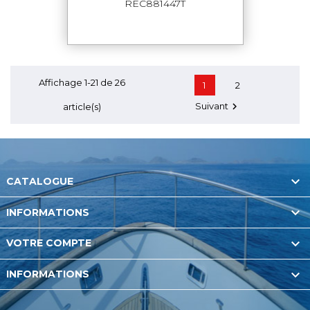
REC881447T
Affichage 1-21 de 26
1
2
Suivant

article(s)

CATALOGUE

INFORMATIONS

VOTRE COMPTE

INFORMATIONS