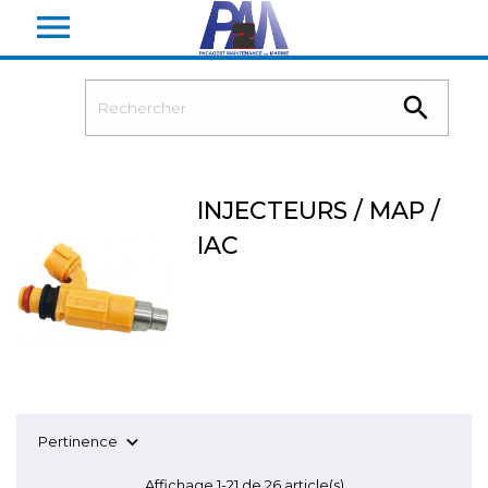


INJECTEURS / MAP /
IAC

Pertinence
Affichage 1-21 de 26 article(s)