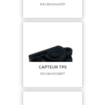
REC8M0041571
CAPTEUR TPS
REC8M0125617