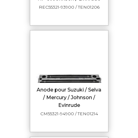
REC55321-93900 / TEN01206
Anode pour Suzuki / Selva
/ Mercury / Johnson /
Evinrude
CM55321-94900 / TEN01214