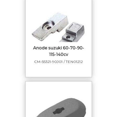
anode suzuki 60-70-90-
115-140cv
CM-55321-90J01 / TEN01212