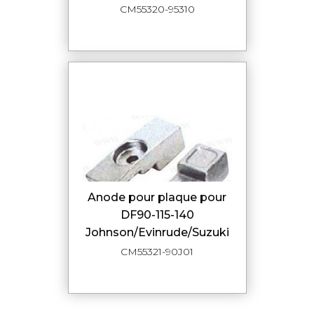
CM55320-95310
Anode pour plaque pour
DF90-115-140
Johnson/Evinrude/Suzuki
CM55321-90J01