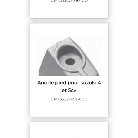
CM-55320-98400
anode pied pour suzuki 4
et 5cv
CM-55320-98600