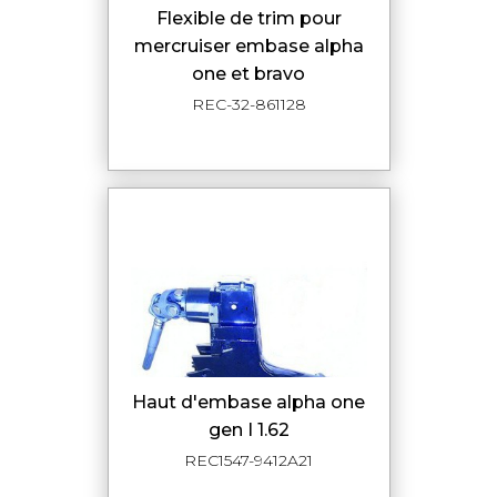
flexible de trim pour
mercruiser embase alpha
one et bravo
REC-32-861128
haut d'embase alpha one
gen I 1.62
REC1547-9412A21