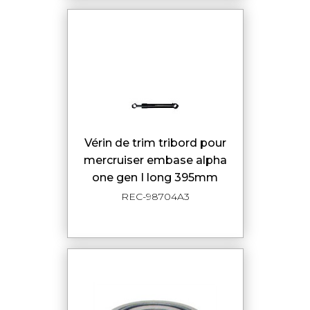
vérin de trim tribord pour
mercruiser embase alpha
one gen I long 395mm
REC-98704A3