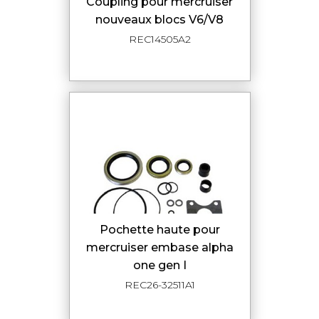
coupling pour mercruiser
nouveaux blocs V6/V8
REC14505A2
pochette haute pour
mercruiser embase alpha
one gen I
REC26-32511A1