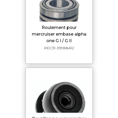
roulement pour
mercruiser embase alpha
one G I / G II
REC31-35988A12