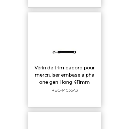
vérin de trim babord pour
mercruiser embase alpha
one gen I long 411mm
REC-14035A3