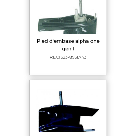
pied d'embase alpha one
gen I
REC1623-8951A43