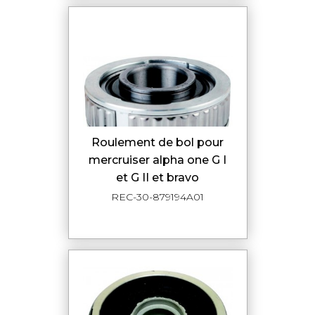
roulement de bol pour
mercruiser alpha one G I
et G II et bravo
REC-30-879194A01