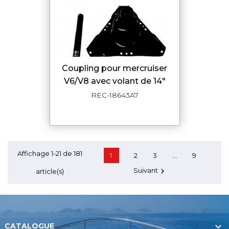
coupling pour mercruiser
V6/V8 avec volant de 14"
REC-18643A7
Affichage 1-21 de 181
…
1
2
3
9
Suivant

article(s)

CATALOGUE