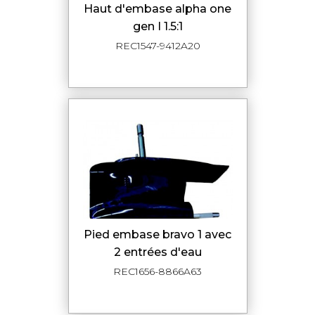
haut d'embase alpha one
gen I 1.5:1
REC1547-9412A20
pied embase bravo 1 avec
2 entrées d'eau
REC1656-8866A63