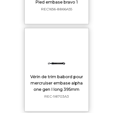
pied embase bravo 1
REC1656-8866A55
vérin de trim babord pour
mercruiser embase alpha
one gen I long 395mm
REC-98703A3