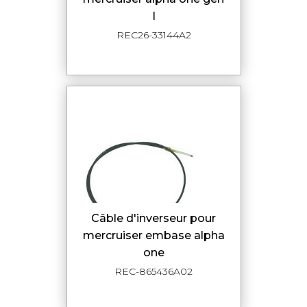
I
REC26-33144A2
câble d'inverseur pour
mercruiser embase alpha
one
REC-865436A02