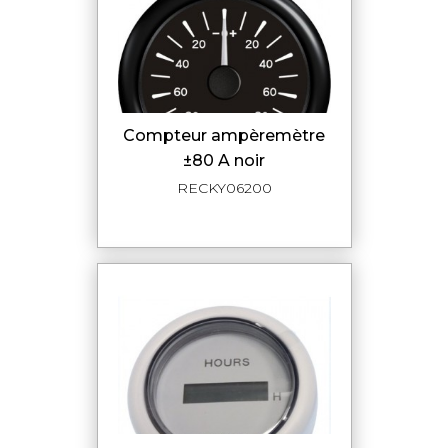
compteur ampèremètre
±80 A noir
RECKY06200