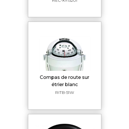
REC-KY15201
compas de route sur
étrier blanc
RITB-51W