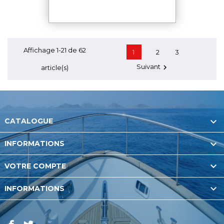
Affichage 1-21 de 62
1
2
3
Suivant

article(s)

CATALOGUE

INFORMATIONS

VOTRE COMPTE

INFORMATIONS