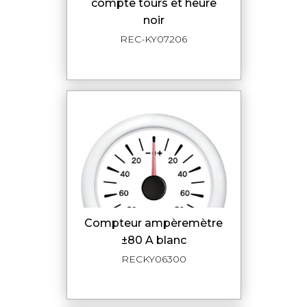
compte tours et heure
noir
REC-KY07206
compteur ampèremètre
±80 A blanc
RECKY06300