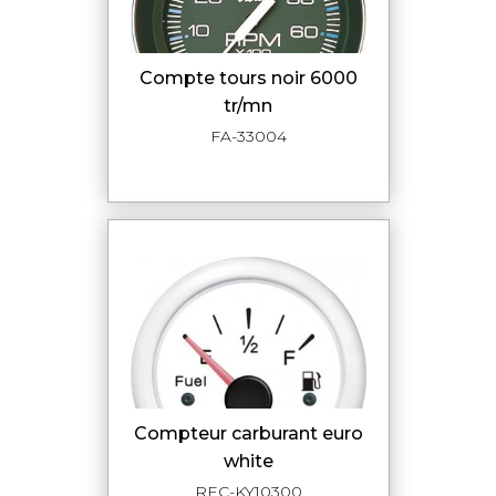
compte tours noir 6000
tr/mn
FA-33004
compteur carburant euro
white
REC-KY10300