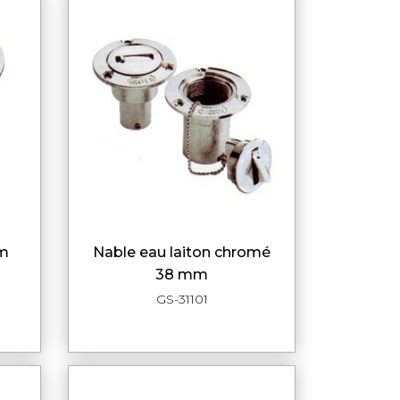
mm
nable eau laiton chromé
DE
APERÇU RAPIDE
38 mm
GS-31101