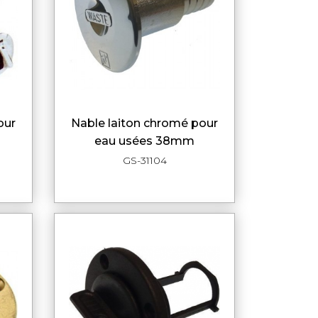
nable laiton chromé pour
DE
APERÇU RAPIDE
eau usées 38mm
GS-31104