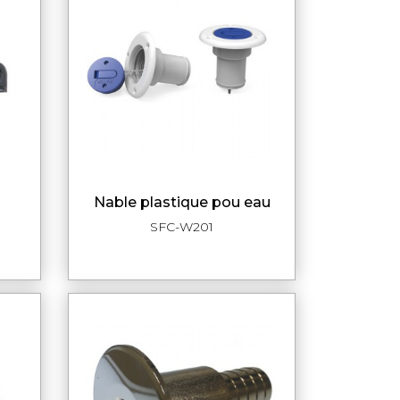
nable plastique pou eau
DE
APERÇU RAPIDE
SFC-W201