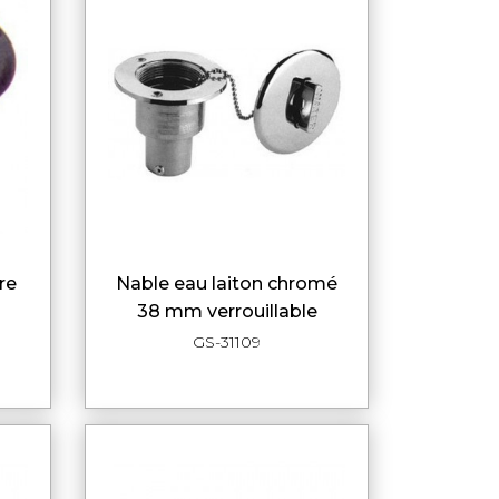
nable eau laiton chromé
DE
APERÇU RAPIDE
38 mm verrouillable
GS-31109