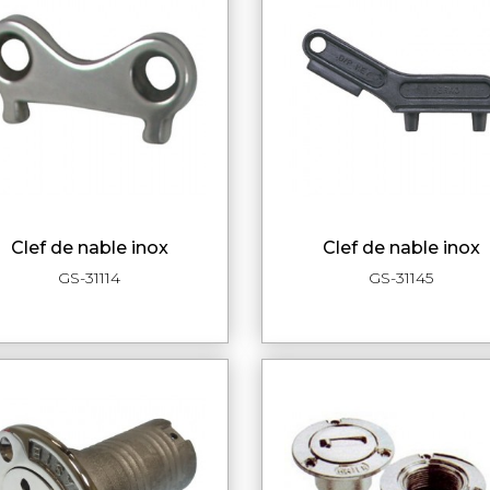
clef de nable inox
clef de nable inox
APERÇU RAPIDE
APERÇU RAPI
GS-31114
GS-31145