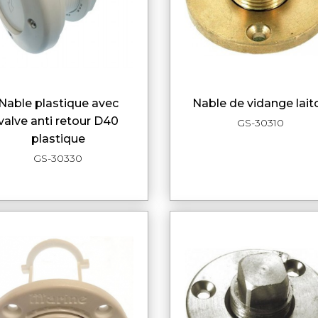
 plastique avec
nable de vidange lait
APERÇU RAPIDE
APERÇU RAPI
valve anti retour D40
GS-30310
plastique
GS-30330