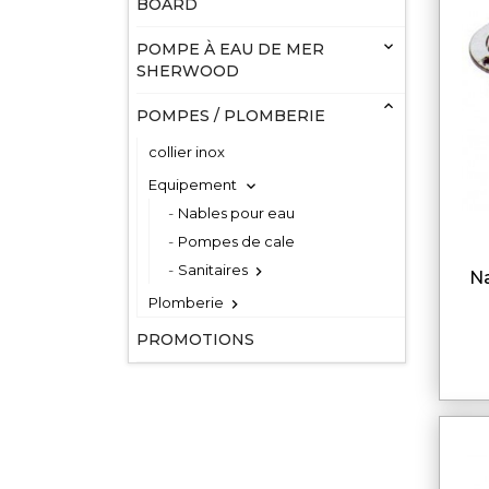
BOARD

POMPE À EAU DE MER
SHERWOOD

POMPES / PLOMBERIE
collier inox
Equipement

Nables pour eau
Pompes de cale
Sanitaires

nable eau laiton chromé
Plomberie

PROMOTIONS