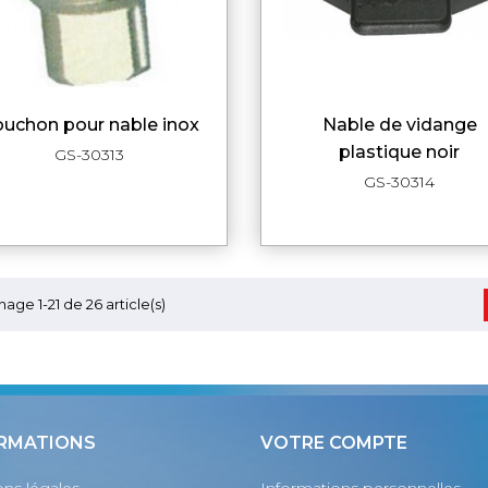
bouchon pour nable inox
nable de vidange
APERÇU RAPIDE
APERÇU RAPI
plastique noir
GS-30313
GS-30314
hage 1-21 de 26 article(s)
RMATIONS
VOTRE COMPTE