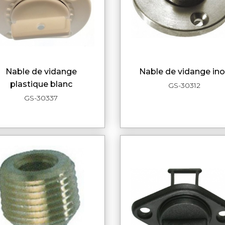
nable de vidange
nable de vidange in
APERÇU RAPIDE
APERÇU RAPI
plastique blanc
GS-30312
GS-30337