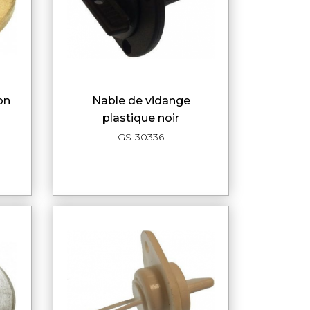
on
nable de vidange
DE
APERÇU RAPIDE
plastique noir
GS-30336