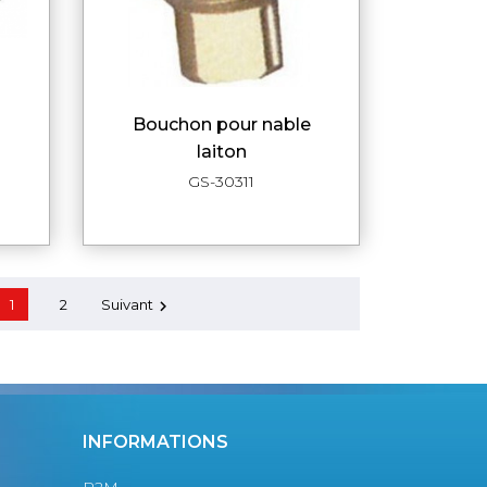
bouchon pour nable
DE
APERÇU RAPIDE
laiton
GS-30311
1
2
Suivant

INFORMATIONS