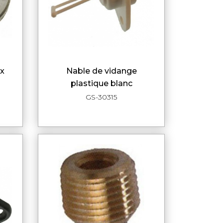
ox
nable de vidange
DE
APERÇU RAPIDE
plastique blanc
GS-30315