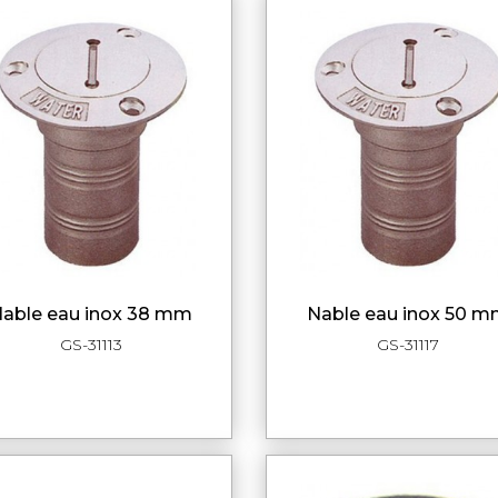
nable eau inox 38 mm
nable eau inox 50 
APERÇU RAPIDE
APERÇU RAPI
GS-31113
GS-31117