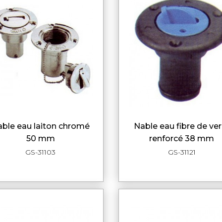
nable eau fibre de verre
APERÇU RAPIDE
APERÇU RAPI
50 mm
renforcé 38 mm
GS-31103
GS-31121