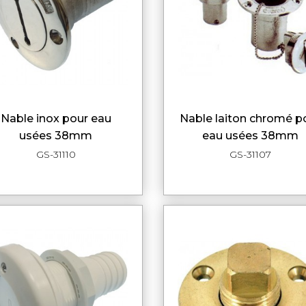
nable inox pour eau
nable laiton chromé pour
APERÇU RAPIDE
APERÇU RAPI
usées 38mm
eau usées 38mm
GS-31110
GS-31107