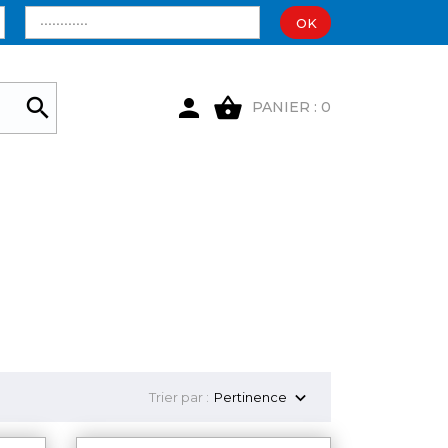
OK

shopping_basket

PANIER : 0

Trier par :
Pertinence