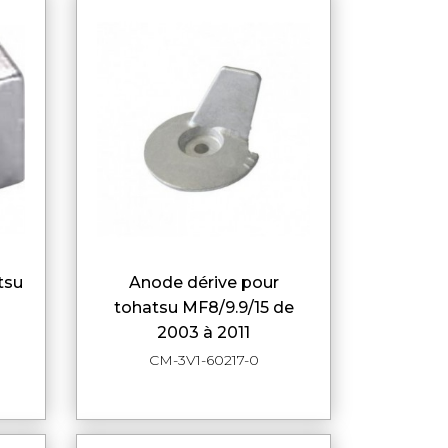
anode dérive pour
DE
APERÇU RAPIDE
tohatsu MF8/9.9/15 de
2003 à 2011
CM-3V1-60217-0