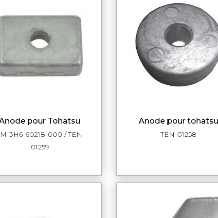
anode pour Tohatsu
anode pour tohats
APERÇU RAPIDE
APERÇU RAPI
M-3H6-60218-000 / TEN-
TEN-01258
01259