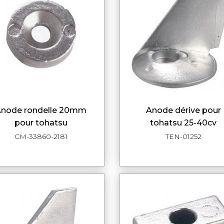
20mm
anode dérive pour
APERÇU RAPIDE
APERÇU RAPI
pour tohatsu
tohatsu 25-40cv
CM-33860-2181
TEN-01252