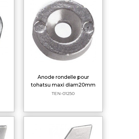
u
anode rondelle pour
DE
APERÇU RAPIDE
tohatsu maxi diam20mm
TEN-01250