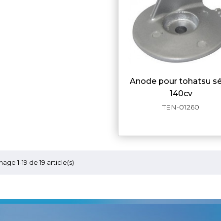
anode pour tohatsu série
APERÇU RAPI
140cv
TEN-01260
hage 1-19 de 19 article(s)