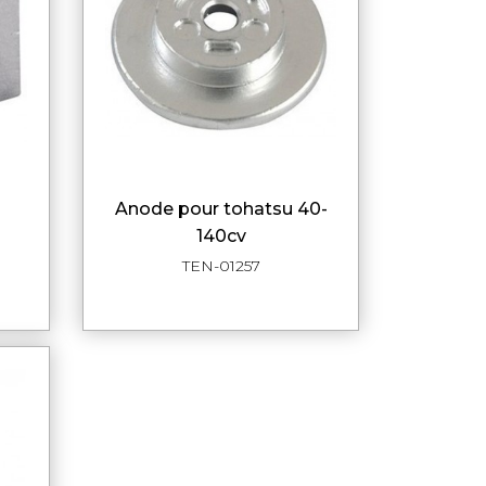
anode pour tohatsu 40-
DE
APERÇU RAPIDE
140cv
TEN-01257