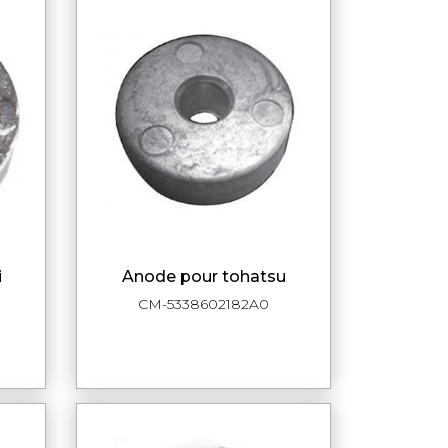
anode pour tohatsu
DE
APERÇU RAPIDE
CM-5338602182A0