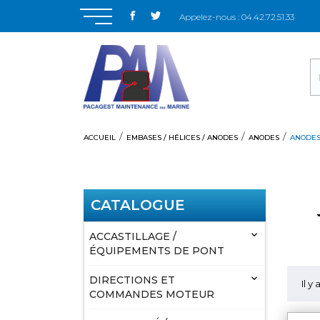
Appelez-nous :
04.42.72.51.33
ACCUEIL
EMBASES / HÉLICES / ANODES
ANODES
ANODES
CATALOGUE

ACCASTILLAGE /
ÉQUIPEMENTS DE PONT

DIRECTIONS ET
Il y
COMMANDES MOTEUR