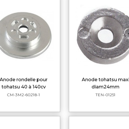
ode rondelle pour
anode tohatsu maxi
APERÇU RAPIDE
APERÇU RAPI
tohatsu 40 à 140cv
diam24mm
CM-3M2-60218-1
TEN-01251