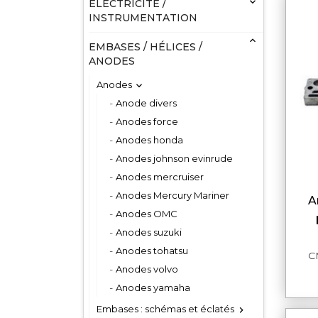

ELECTRICITÉ /
INSTRUMENTATION

EMBASES / HÉLICES /
ANODES
Anodes

Anode divers
Anodes force
Anodes honda
Anodes johnson evinrude
Anodes mercruiser
Anodes Mercury Mariner
anode barreau embase
Anodes OMC
Anodes suzuki
Anodes tohatsu
C
Anodes volvo
Anodes yamaha
Embases : schémas et éclatés
