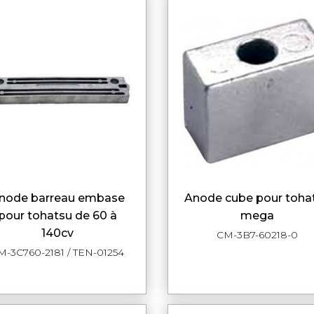
anode cube pour tohatsu
APERÇU RAPIDE
APERÇU RAPI
pour tohatsu de 60 à
mega
140cv
CM-3B7-60218-0
M-3C760-2181 / TEN-01254