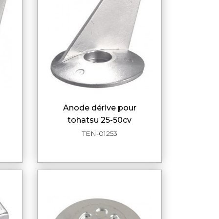
anode dérive pour
DE
APERÇU RAPIDE
tohatsu 25-50cv
TEN-01253