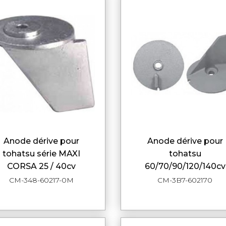
anode dérive pour
anode dérive pour
APERÇU RAPIDE
APERÇU RAPI
tohatsu série MAXI
tohatsu
CORSA 25 / 40cv
60/70/90/120/140cv
CM-348-60217-0M
CM-3B7-602170