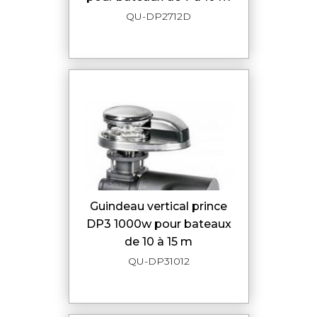
QU-DP2712D
guindeau vertical prince
DP3 1000w pour bateaux
de 10 à 15 m
QU-DP31012