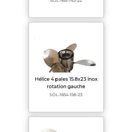
SOL-1651-143-22
hélice 4 pales 15.8x23 inox
rotation gauche
SOL-1654-158-23