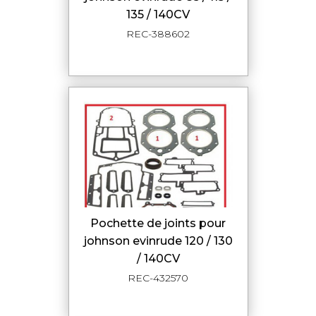
135 / 140CV
REC-388602
pochette de joints pour
johnson evinrude 120 / 130
/ 140CV
REC-432570