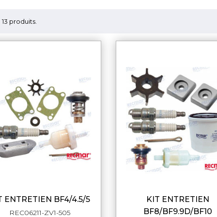
 a 13 produits.
IT ENTRETIEN BF4/4.5/5
KIT ENTRETIEN
APERÇU RAPIDE
APERÇU RAPI
BF8/BF9.9D/BF10
REC06211-ZV1-505