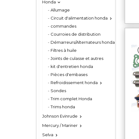
Honda

Allumage
Circuit d'alimentation honda

commandes
Courroies de distribution
Démarreurs/Alternateurs honda
Filtres à huile
Joints de culasse et autres
kit d'entretien honda
Pièces d'embases
Refroidissement honda

Sondes
Trim complet Honda
Trims honda
Johnson Evinrude

Mercury / Mariner

Selva
