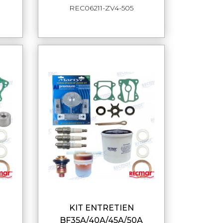
REC06211-ZV4-505
KIT ENTRETIEN
DE
APERÇU RAPIDE
BF35A/40A/45A/50A