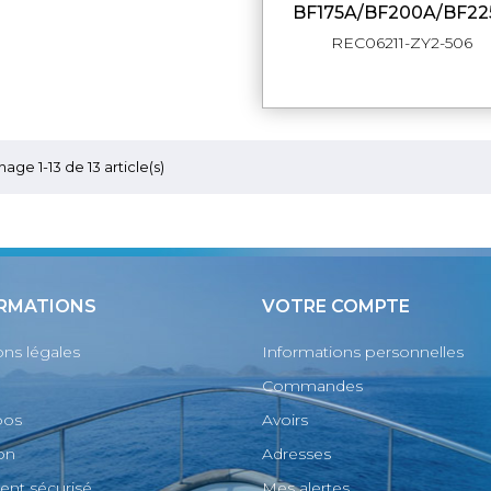
BF175A/BF200A/BF22
REC06211-ZY2-506
hage 1-13 de 13 article(s)
RMATIONS
VOTRE COMPTE
ns légales
Informations personnelles
Commandes
pos
Avoirs
son
Adresses
nt sécurisé
Mes alertes