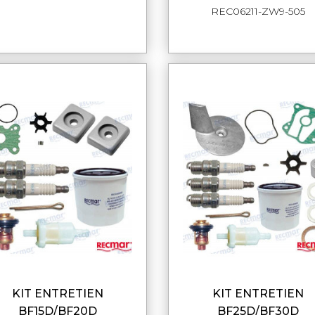
REC06211-ZW9-505
KIT ENTRETIEN
KIT ENTRETIEN
APERÇU RAPIDE
APERÇU RAPI
BF15D/BF20D
BF25D/BF30D