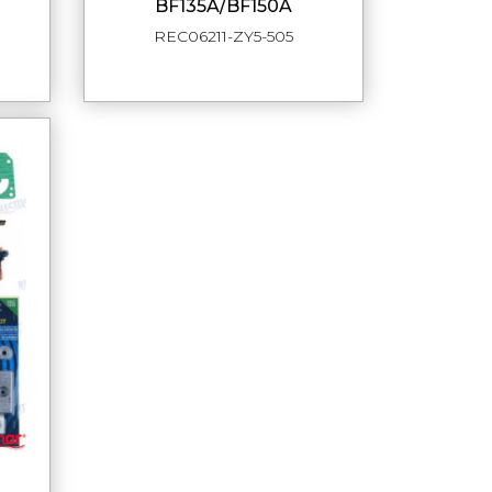
BF135A/BF150A
REC06211-ZY5-505
DE