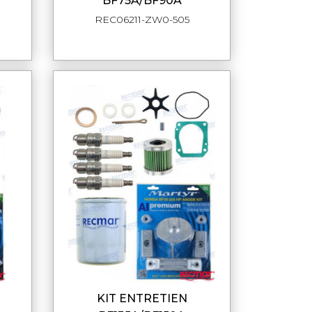
BF75A/BF90A
REC06211-ZW0-505
KIT ENTRETIEN
DE
APERÇU RAPIDE