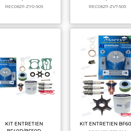
REC06211-ZY0-505
REC06211-ZV7-505
KIT ENTRETIEN
KIT ENTRETIEN BF6
APERÇU RAPIDE
APERÇU RAPI