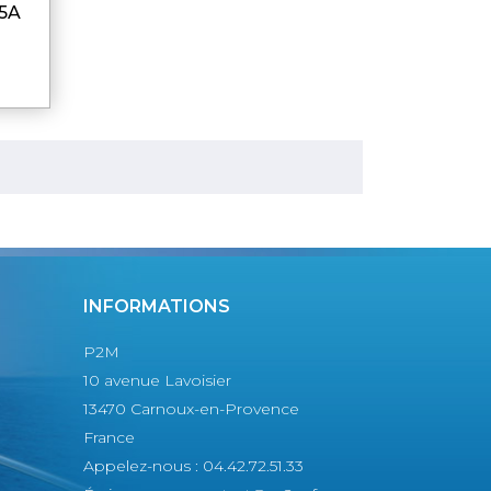
5A
INFORMATIONS
P2M
10 avenue Lavoisier
13470 Carnoux-en-Provence
France
Appelez-nous :
04.42.72.51.33