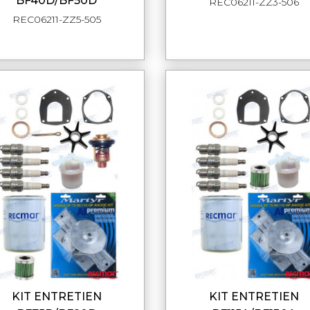
BF40D/BF50D
REC06211-ZZ3-506
REC06211-ZZ5-505
KIT ENTRETIEN
KIT ENTRETIEN
APERÇU RAPIDE
APERÇU RAPI