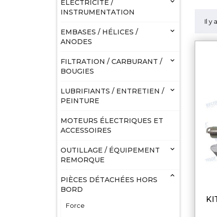

ELECTRICITÉ /
INSTRUMENTATION
Il y

EMBASES / HÉLICES /
ANODES

FILTRATION / CARBURANT /
BOUGIES

LUBRIFIANTS / ENTRETIEN /
PEINTURE
MOTEURS ÉLECTRIQUES ET
ACCESSOIRES

OUTILLAGE / ÉQUIPEMENT
REMORQUE

PIÈCES DÉTACHÉES HORS
BORD
K
Force