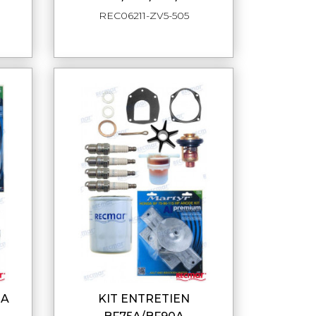
REC06211-ZV5-505
0A
KIT ENTRETIEN
DE
APERÇU RAPIDE