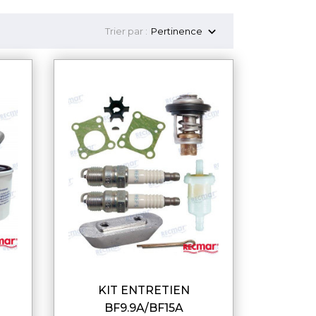

Trier par :
Pertinence
KIT ENTRETIEN
DE
APERÇU RAPIDE
BF9.9A/BF15A