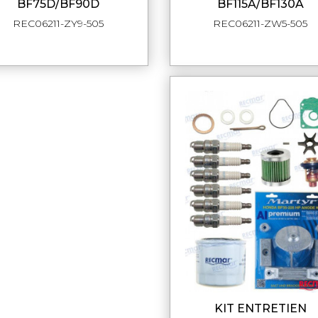
BF75D/BF90D
BF115A/BF130A
REC06211-ZY9-505
REC06211-ZW5-505
KIT ENTRETIEN
APERÇU RAPI