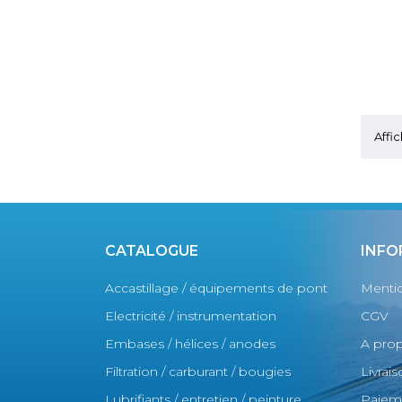
Affic
CATALOGUE
INFO
Accastillage / équipements de pont
Mentio
Electricité / instrumentation
CGV
Embases / hélices / anodes
A pro
Filtration / carburant / bougies
Livrai
Lubrifiants / entretien / peinture
Paieme