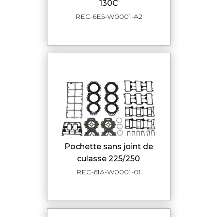
130C
REC-6E5-W0001-A2
pochette sans joint de
culasse 225/250
REC-61A-W0001-01