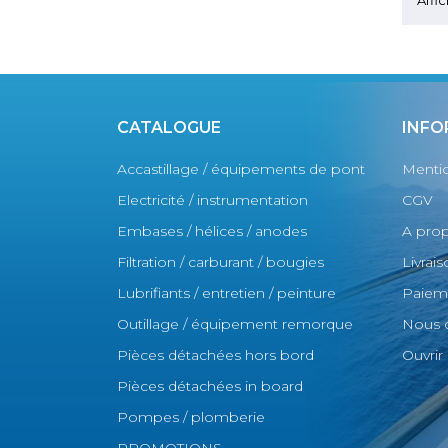
CATALOGUE
INFO
Accastillage / équipements de pont
Mentio
Electricité / instrumentation
CGV
Embases / hélices / anodes
A pro
Filtration / carburant / bougies
Livrai
Lubrifiants / entretien / peinture
Paieme
Outillage / équipement remorque
Nous 
Pièces détachées hors bord
Ouvri
Pièces détachées in board
Pompes / plomberie
PROMOTIONS