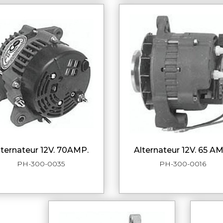
alternateur 12V. 70AMP.
alternateur 12V. 65 A
APERÇU RAPIDE
APERÇU RAPI
PH-300-0035
PH-300-0016