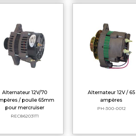
alternateur 12V/70
alternateur 12V / 65
APERÇU RAPIDE
APERÇU RAPI
mpères / poulie 65mm
ampères
pour mercruiser
PH-300-0012
REC862031T1