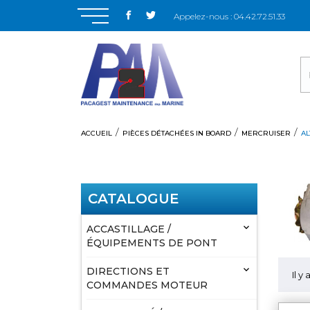
Appelez-nous :
04.42.72.51.33
ACCUEIL
PIÈCES DÉTACHÉES IN BOARD
MERCRUISER
A
CATALOGUE

ACCASTILLAGE /
ÉQUIPEMENTS DE PONT

DIRECTIONS ET
Il y 
COMMANDES MOTEUR