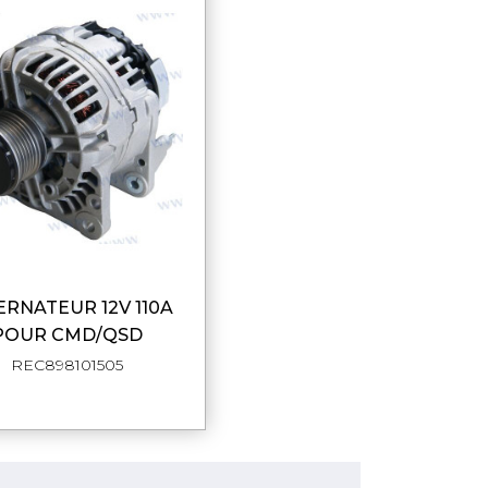
APERÇU RAPIDE
POUR CMD/QSD
REC898101505