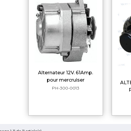
alternateur 12V. 61Amp.
APERÇU RAPIDE
pour mercruiser
ALTERNATEUR 12V 110A
PH-300-0013
hage 1-11 de 11 article(s)