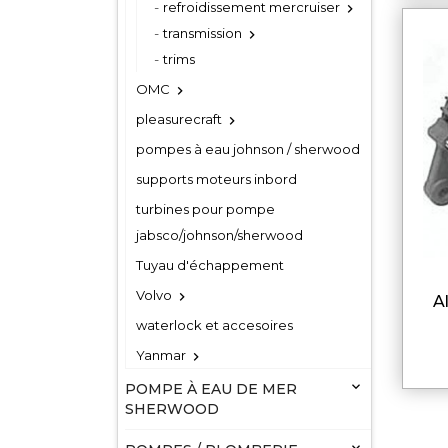
refroidissement mercruiser

transmission

trims
OMC

pleasurecraft

pompes à eau johnson / sherwood
supports moteurs inbord
turbines pour pompe
jabsco/johnson/sherwood
Tuyau d'échappement
Volvo

waterlock et accesoires
Yanmar


POMPE À EAU DE MER
SHERWOOD
