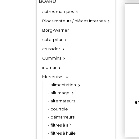
BOARD
autres marques

Blocs moteurs / pièces internes

Borg-Warner
caterpillar

crusader

Cummins

indmar

Mercruiser

alimentation

allumage

alternateurs
a
courroie
démarreurs
filtres à air
filtres à huile