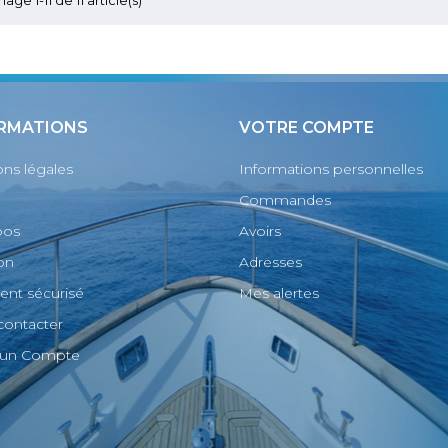
RMATIONS
VOTRE COMPTE
ns légales
Informations personnelles
Commandes
pos
Avoirs
son
Adresses
nt sécurisé
Mes alertes
contacter
r un Compte