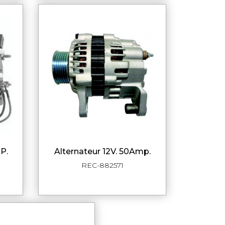
MP.
alternateur 12V. 50Amp.
DE
APERÇU RAPIDE
REC-882571