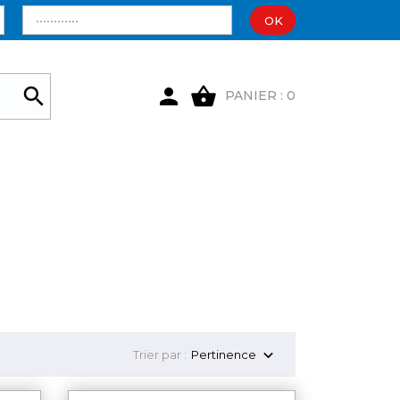
OK

shopping_basket

PANIER : 0

Trier par :
Pertinence