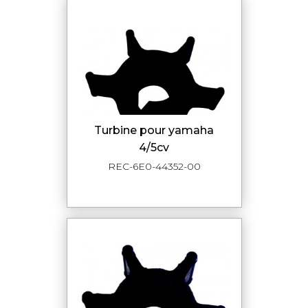
turbine pour yamaha
4/5cv
REC-6E0-44352-00