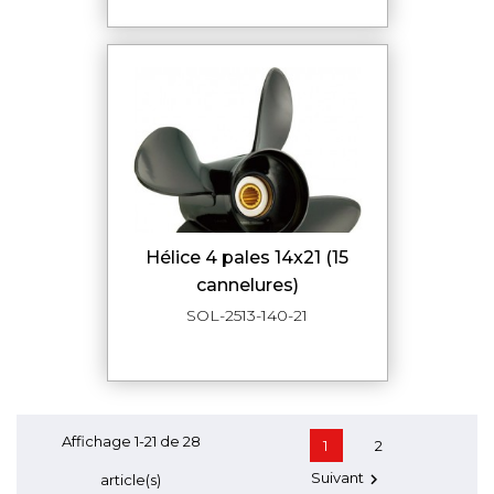
hélice 4 pales 14x21 (15
cannelures)
SOL-2513-140-21
Affichage 1-21 de 28
1
2
Suivant

article(s)