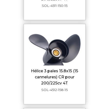
SOL-4511-150-15
hélice 3 pales 15.8x15 (15
cannelures) CR pour
200/225cv 4T
SOL-4512-158-15