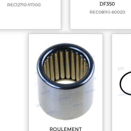
DF350
REC12710-97J00
REC08110-60020
ROULEMENT