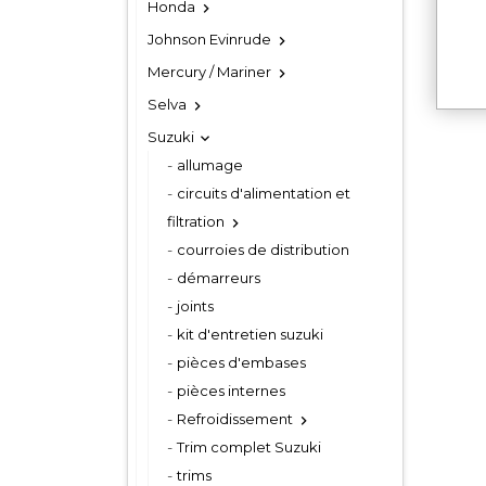
Honda

Johnson Evinrude

Mercury / Mariner

Selva

Suzuki

allumage
circuits d'alimentation et
filtration

courroies de distribution
démarreurs
joints
kit d'entretien suzuki
pièces d'embases
pièces internes
Refroidissement

Trim complet Suzuki
trims