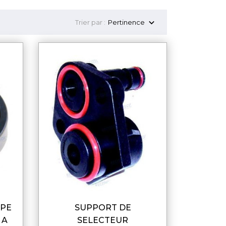

Trier par :
Pertinence
SUPPORT DE
DE
APERÇU RAPIDE
 A
SELECTEUR