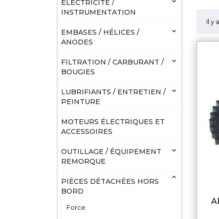

ELECTRICITÉ /
INSTRUMENTATION
Il y

EMBASES / HÉLICES /
ANODES

FILTRATION / CARBURANT /
BOUGIES

LUBRIFIANTS / ENTRETIEN /
PEINTURE
MOTEURS ÉLECTRIQUES ET
ACCESSOIRES

OUTILLAGE / ÉQUIPEMENT
REMORQUE

PIÈCES DÉTACHÉES HORS
BORD
ARBRE A CAMES POUR
Force