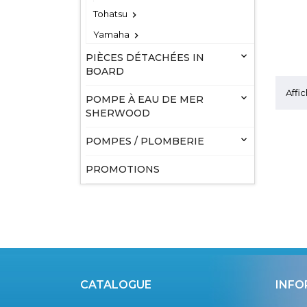
Tohatsu

Yamaha


PIÈCES DÉTACHÉES IN
BOARD
Affic

POMPE À EAU DE MER
SHERWOOD

POMPES / PLOMBERIE
PROMOTIONS
CATALOGUE
INFO