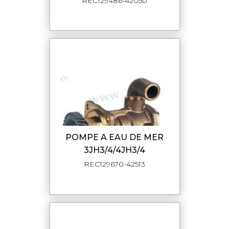
REC129486-42050
POMPE A EAU DE MER
3JH3/4/4JH3/4
REC129670-42513