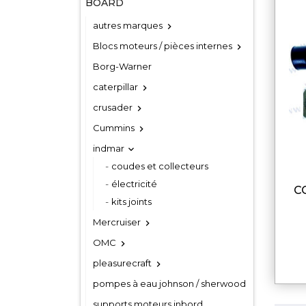
BOARD
autres marques

Blocs moteurs / pièces internes

Borg-Warner
caterpillar

crusader

Cummins

indmar

coudes et collecteurs
électricité
COUDE ECHAPPEMENT
kits joints
Mercruiser

OMC

pleasurecraft

pompes à eau johnson / sherwood
supports moteurs inbord