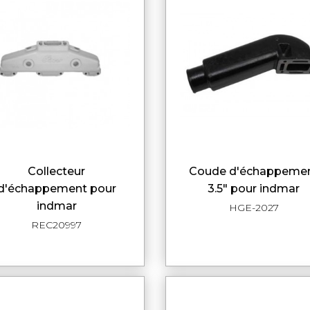
collecteur
coude d'échappement
APERÇU RAPIDE
APERÇU RAPI
d'échappement pour
3.5" pour indmar
indmar
HGE-2027
REC20997