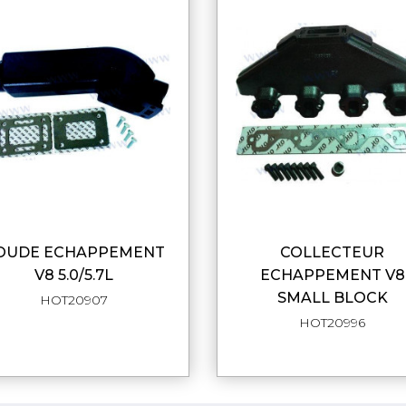
COLLECTEUR
APERÇU RAPIDE
APERÇU RAPI
V8 5.0/5.7L
ECHAPPEMENT V8
SMALL BLOCK
HOT20907
HOT20996