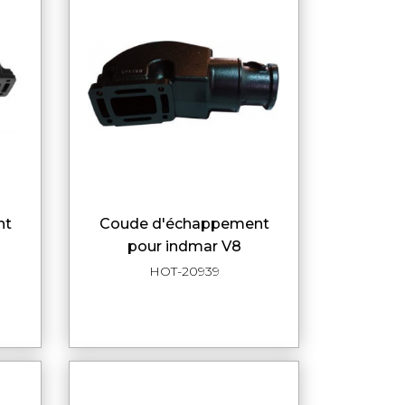
coude d'échappement
DE
APERÇU RAPIDE
pour indmar V8
HOT-20939