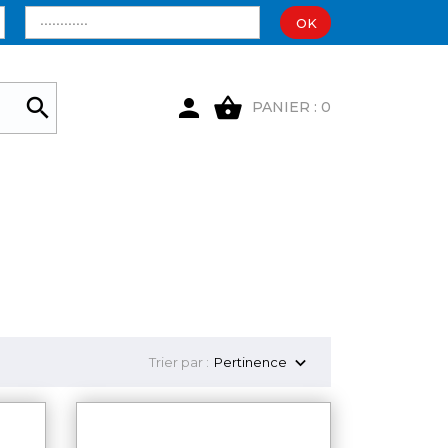
OK

shopping_basket

PANIER : 0

Trier par :
Pertinence