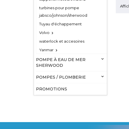
Affic
turbines pour pompe
jabsco/johnson/sherwood
Tuyau d'échappement
Volvo

waterlock et accesoires
Yanmar


POMPE À EAU DE MER
SHERWOOD

POMPES / PLOMBERIE
PROMOTIONS