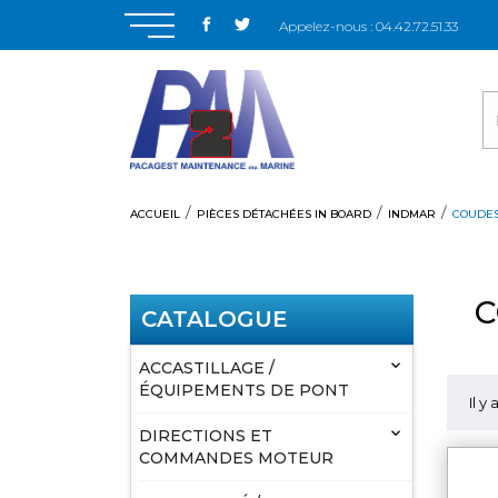
Appelez-nous :
04.42.72.51.33
ACCUEIL
PIÈCES DÉTACHÉES IN BOARD
INDMAR
COUDES
C
CATALOGUE

ACCASTILLAGE /
ÉQUIPEMENTS DE PONT
Il y

DIRECTIONS ET
COMMANDES MOTEUR