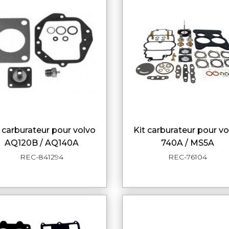
kit carburateur pour volvo
APERÇU RAPIDE
APERÇU RAPI
AQ120B / AQ140A
740A / MS5A
REC-841294
REC-76104