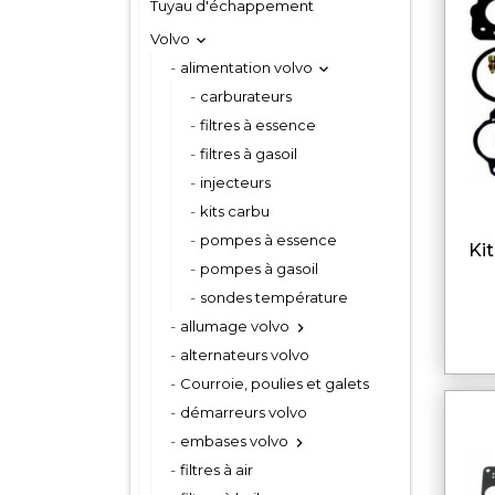
Tuyau d'échappement
Volvo

alimentation volvo

carburateurs
filtres à essence
filtres à gasoil
injecteurs
kits carbu
pompes à essence
kit carburateur pour volvo
pompes à gasoil
sondes température
allumage volvo

alternateurs volvo
Courroie, poulies et galets
démarreurs volvo
embases volvo

filtres à air