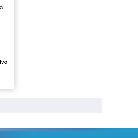
DE
lvo