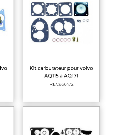
kit carburateur pour volvo
DE
APERÇU RAPIDE
AQ115 à AQ171
REC856472