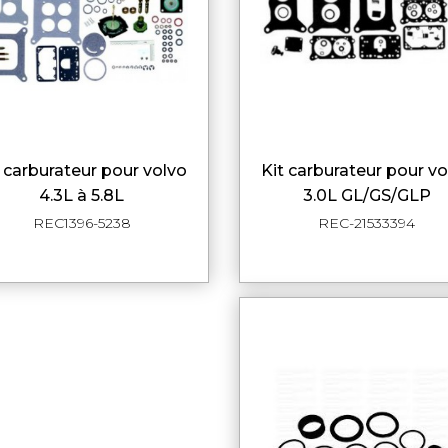
kit carburateur pour volvo
APERÇU RAPIDE
APERÇU RAPI
4.3L à 5.8L
3.0L GL/GS/GLP
REC1396-5238
REC-21533394