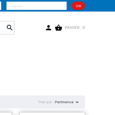
OK

shopping_basket

PANIER : 0

Trier par :
Pertinence