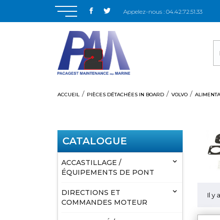
Appelez-nous :
04.42.72.51.33
ACCUEIL
PIÈCES DÉTACHÉES IN BOARD
VOLVO
ALIMENTA
CATALOGUE

ACCASTILLAGE /
ÉQUIPEMENTS DE PONT

DIRECTIONS ET
Il y
COMMANDES MOTEUR