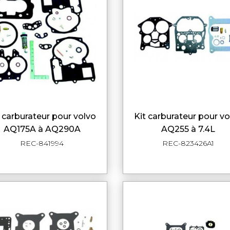
kit carburateur pour volvo
APERÇU RAPIDE
APERÇU RAPI
AQ175A à AQ290A
AQ255 à 7.4L
REC-841994
REC-823426A1