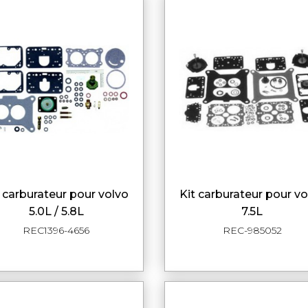
kit carburateur pour volvo
APERÇU RAPIDE
APERÇU RAPI
5.0L / 5.8L
7.5L
REC1396-4656
REC-985052