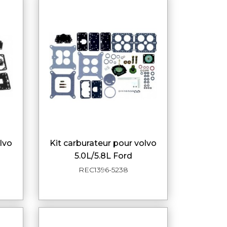
kit carburateur pour volvo
DE
APERÇU RAPIDE
5.0L/5.8L Ford
REC1396-5238