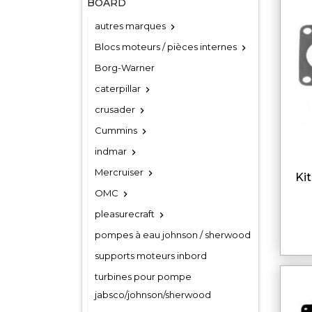
BOARD
autres marques

Blocs moteurs / pièces internes

Borg-Warner
caterpillar

crusader

Cummins

indmar

Mercruiser

kit carburateur pour volvo
OMC

pleasurecraft

pompes à eau johnson / sherwood
supports moteurs inbord
turbines pour pompe
jabsco/johnson/sherwood