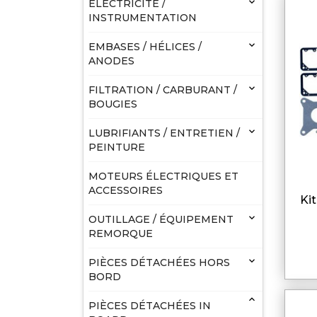

ELECTRICITÉ /
INSTRUMENTATION

EMBASES / HÉLICES /
ANODES

FILTRATION / CARBURANT /
BOUGIES

LUBRIFIANTS / ENTRETIEN /
PEINTURE
MOTEURS ÉLECTRIQUES ET
ACCESSOIRES
kit carburateur pour volvo

OUTILLAGE / ÉQUIPEMENT
REMORQUE

PIÈCES DÉTACHÉES HORS
BORD

PIÈCES DÉTACHÉES IN