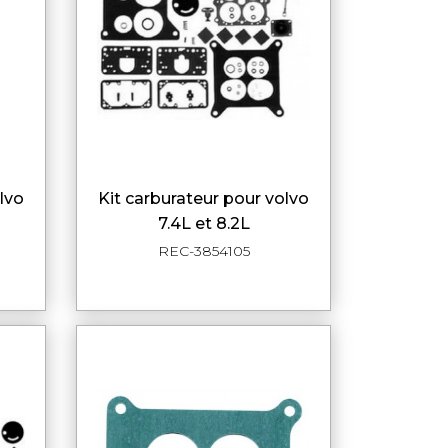
kit carburateur pour volvo
DE
APERÇU RAPIDE
7.4L et 8.2L
REC-3854105