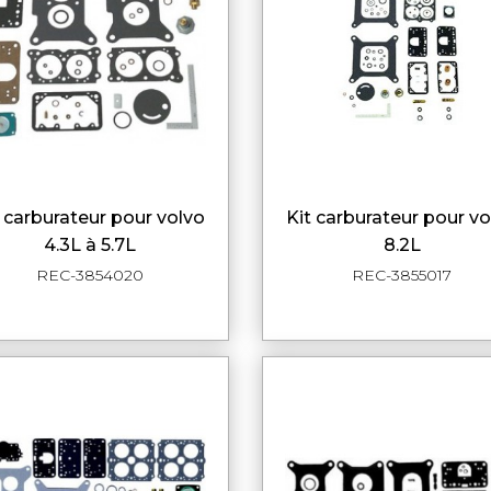
kit carburateur pour volvo
APERÇU RAPIDE
APERÇU RAPI
4.3L à 5.7L
8.2L
REC-3854020
REC-3855017