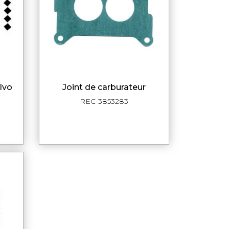
joint de carburateur
DE
APERÇU RAPIDE
REC-3853283