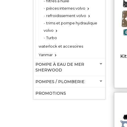
filtres à huile
pièces internes volvo

refroidissement volvo

trims et pompe hydraulique
volvo

Turbo
waterlock et accesoires
Yanmar

kit carburateur pour volvo

POMPE À EAU DE MER
SHERWOOD

POMPES / PLOMBERIE
PROMOTIONS