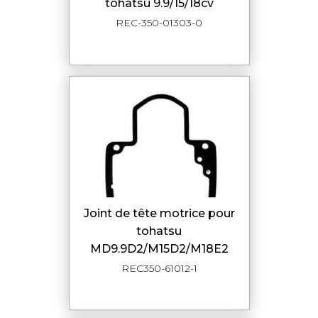
tohatsu 9.9/15/18cv
REC-350-01303-0
joint de tête motrice pour
tohatsu
MD9.9D2/M15D2/M18E2
REC350-61012-1