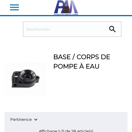


BASE / CORPS DE
POMPE À EAU

Pertinence
Affichage 1-21 de 28 article(s)