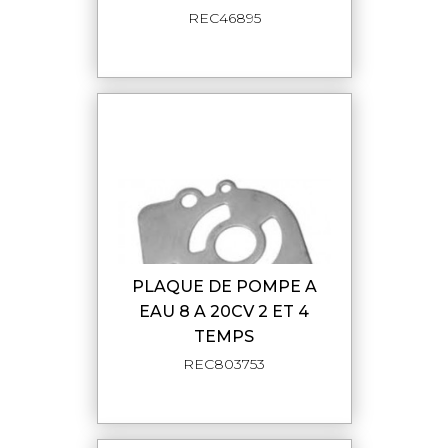
REC46895
PLAQUE DE POMPE A
EAU 8 A 20CV 2 ET 4
TEMPS
REC803753