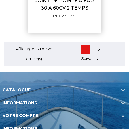
JOINT DE POMPE A EAU
30 A 60CV 2 TEMPS
REC27-19551
Affichage 1-21 de 28
1
2
Suivant

article(s)

CATALOGUE

INFORMATIONS

VOTRE COMPTE

INFORMATIONS