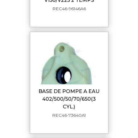
V150/V225 2 TEMPS
REC46-96146A6
BASE DE POMPE A EAU
402/500/50/70/650(3
CYL.)
REC46-73640A1