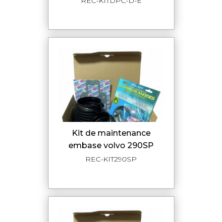
REC-KITDPC-D-E
kit de maintenance
embase volvo 290SP
REC-KIT290SP