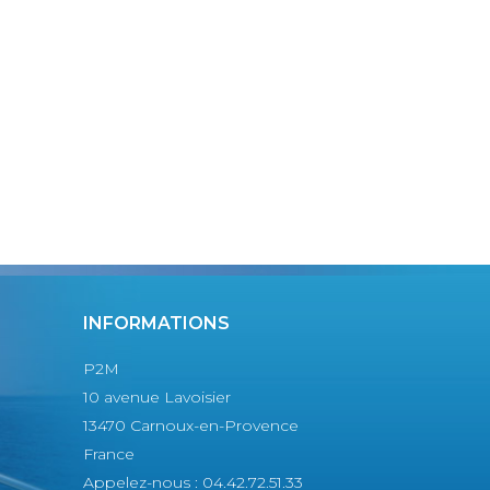
INFORMATIONS
P2M
10 avenue Lavoisier
13470 Carnoux-en-Provence
France
Appelez-nous :
04.42.72.51.33