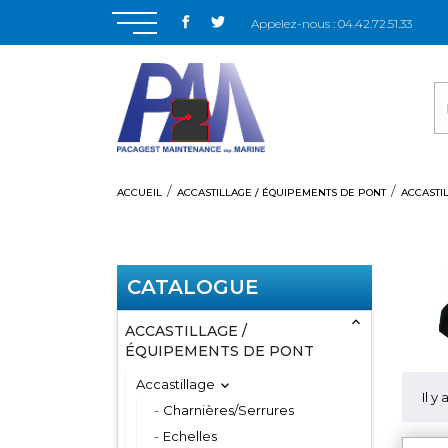
Appelez-nous :
04.42.72.51.33
ACCUEIL
ACCASTILLAGE / ÉQUIPEMENTS DE PONT
ACCASTI
CATALOGUE

ACCASTILLAGE /
ÉQUIPEMENTS DE PONT
Accastillage

Il y
Charnières/Serrures
Echelles