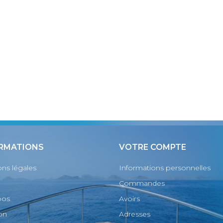
RMATIONS
VOTRE COMPTE
ns légales
Informations personnelles
Commandes
pos
Avoirs
son
Adresses