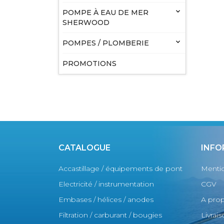

POMPE À EAU DE MER
SHERWOOD

POMPES / PLOMBERIE
PROMOTIONS
CATALOGUE
INFO
Accastillage / équipements de pont
Mentio
Electricité / instrumentation
CGV
Embases / hélices / anodes
A pro
Filtration / carburant / bougies
Livrai