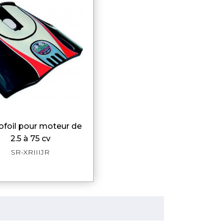
APERÇU RAPIDE
2.5 à 75 cv
SR-XRIIIJR