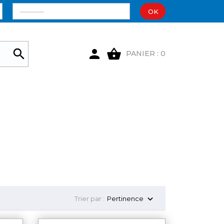
OK

shopping_basket

PANIER : 0

Trier par :
Pertinence