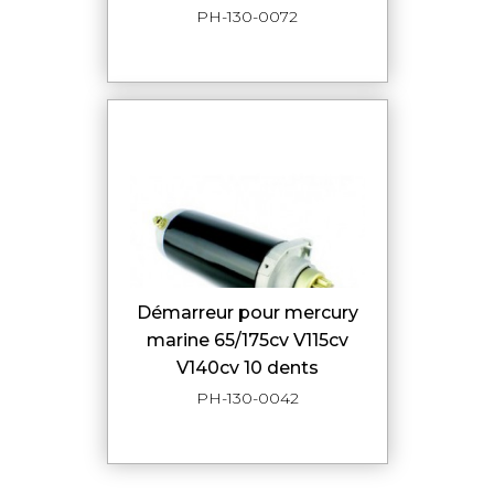
PH-130-0072
démarreur pour mercury
marine 65/175cv V115cv
V140cv 10 dents
PH-130-0042