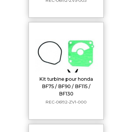
REC-06192-ZV5-003
kit turbine pour honda
BF75 / BF90 / BF115 /
BF130
REC-06192-ZV1-000