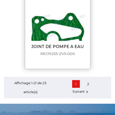
JOINT DE POMPE A EAU
REC19233-ZV5-000
Affichage 1-21 de 23
1
2
Suivant

article(s)