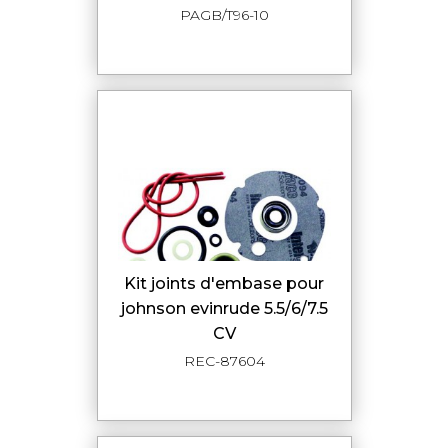
PAGB/T96-10
kit joints d'embase pour
johnson evinrude 5.5/6/7.5
CV
REC-87604