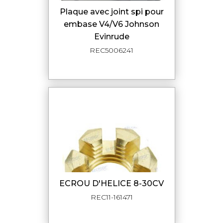
Plaque avec joint spi pour
embase V4/V6 Johnson
Evinrude
REC5006241
ECROU D'HELICE 8-30CV
REC11-161471