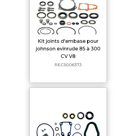
kit joints d'embase pour
johnson evinrude 85 à 300
CV V8
REC5006373