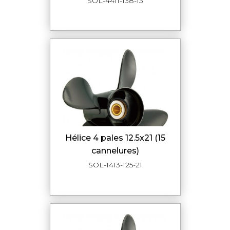
SOL-4411-138-13
hélice 4 pales 12.5x21 (15
cannelures)
SOL-1413-125-21